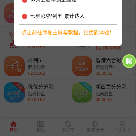
海南七星彩
波场分分彩
距离封盘：
距离封盘：
七星彩/排列五 累计达人
26:31:01
00:00:56
点击前往添加主屏幕教程，更优质体验！
一分波场
开元棋牌
距离封盘：
棋牌
00:00:54
热门棋牌游戏
排列5
香港六合彩
距离封盘：
距离封盘：
02:31:01
02:38:01
优优分分彩
新西兰分分彩
距离封盘：
距离封盘：
00:00:56
00:00:56
首页
论坛
聊天室
服务大厅
个人中心