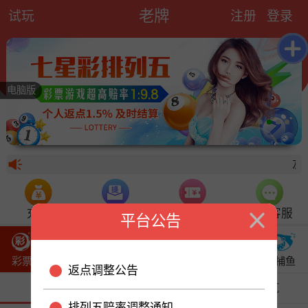
老牌
试玩
注册
登录
电脑版
友
充值
提现
优惠活动
在线客服
平台公告
彩票
棋牌
真人
红包
体育
电子
捕鱼
返点调整公告
热门
全部彩种
视讯游艺
排列五赔率调整通知